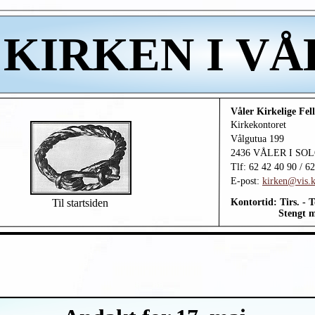
KIRKEN I V
Våler Kirkelige Fel
Kirkekontoret
Vålgutua 199
2436 VÅLER I SO
Tlf: 62 42 40 90 / 6
E-
post:
kirken@vis.
Til startsiden
Kontortid: Tirs. -
To
Stengt manda