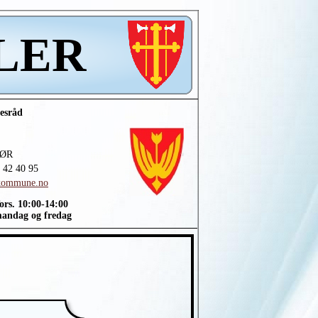
ÅLER
lesråd
LØR
2 42 40 95
kommune.no
rs. 10:00-
14:00
g og fredag