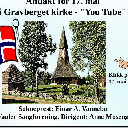
Andakt for 17. mai
i Gravberget kirke -
"You Tube"
Klikk p
17. mai 
Sokneprest: Einar A. Vannebo
Vaaler Sangforening. Dirigent: Arne Mosen