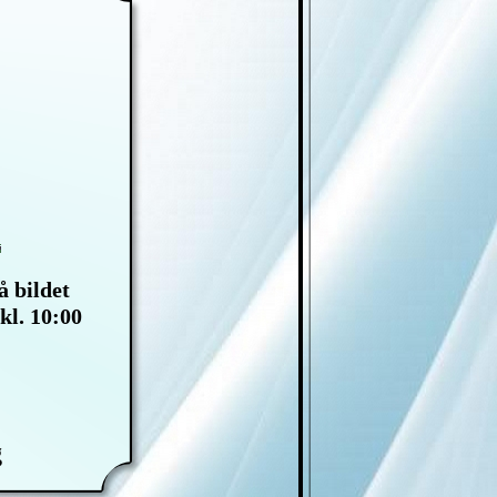
å bildet
kl. 10:00
g