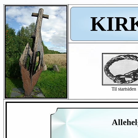
KIR
Til startsiden
Allehel