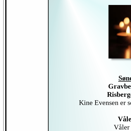
Søn
Gravber
Risberge
Kine Evensen er s
Våle
Våler